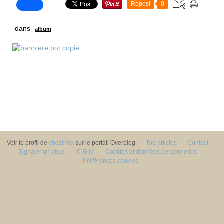
Repost
0
dans
album
Voir le profil de
chezirma
sur le portail Overblog
Top articles
Contact
Signaler un abus
C.G.U.
Cookies et données personnelles
Préférences cookies