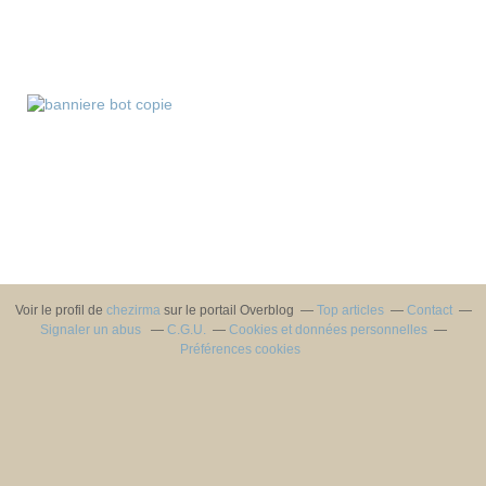
Voir le profil de
chezirma
sur le portail Overblog
Top articles
Contact
Signaler un abus
C.G.U.
Cookies et données personnelles
Préférences cookies