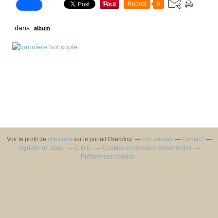
Repost
0
dans
album
Voir le profil de
chezirma
sur le portail Overblog
Top articles
Contact
Signaler un abus
C.G.U.
Cookies et données personnelles
Préférences cookies